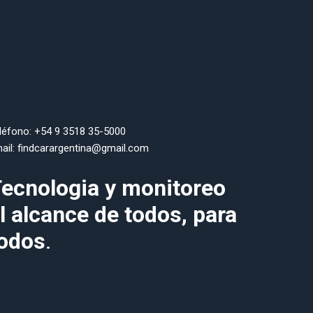
léfono: +54 9 3518 35-5000
ail: findcarargentina@gmail.com
ecnologia y monitoreo
l alcance de todos, para
odos
.